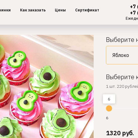
+7 
чинки
Как заказать
Цены
Сертификат
+7 
Ежедн
Выберите 
Выберите 
1 шт. 220 рубле
6
6
1320
руб.