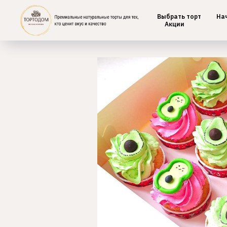
Выбрать торт
На
Главная
/
Капкейки
Акции