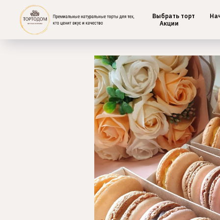
Выбрать торт
На
Главная
/
Макаронс
Акции