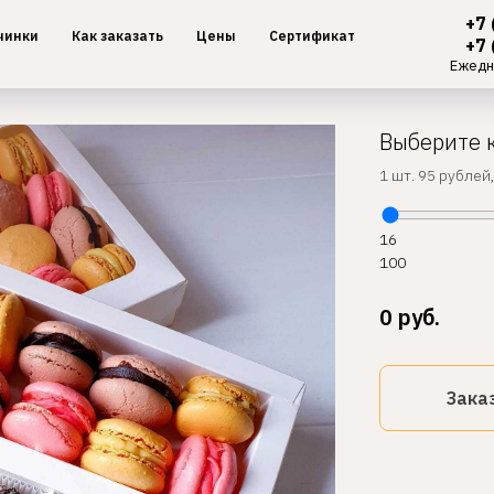
+7 
чинки
Как заказать
Цены
Сертификат
+7 
Ежедн
Выберите 
1 шт. 95 рублей
16
100
0
руб.
Зака