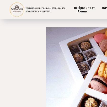
Выбрать торт
На
Главная
/
Макаронс
Акции