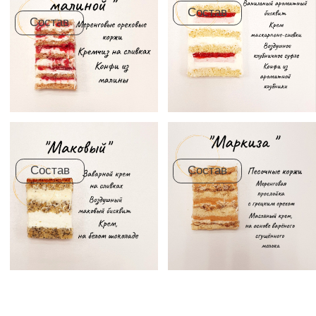
Состав
Состав
Состав
Состав