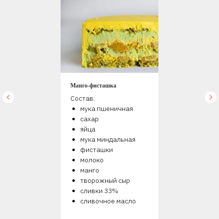
Манго-фисташка
Состав:
мука пшеничная
сахар
яйца
мука миндальная
фисташки
молоко
манго
творожный сыр
сливки 33%
сливочное масло