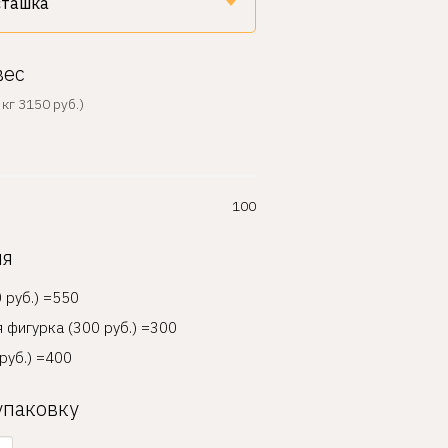
вес
кг 3150 руб.)
100
ия
 руб.) =550
 фигурка (300 руб.) =300
руб.) =400
упаковку