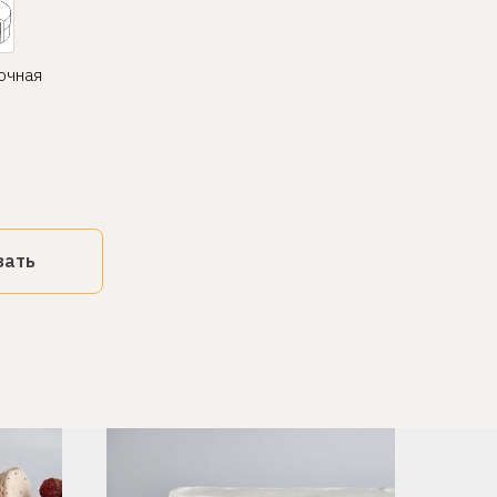
очная
зать