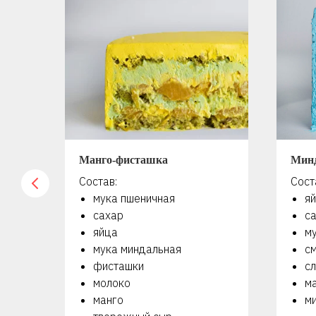
Манго-фисташка
Мин
Состав:
Сост
мука пшеничная
я
сахар
с
яйца
м
мука миндальная
с
фисташки
сл
молоко
м
манго
м