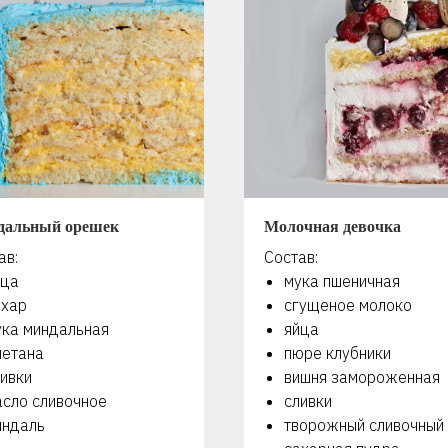
дальный орешек
Молочная девочка
ав:
Состав:
йца
мука пшеничная
ахар
сгущеное молоко
ука миндальная
яйца
метана
пюре клубники
ивки
вишня замороженная
асло сливочное
сливки
индаль
творожный сливочный