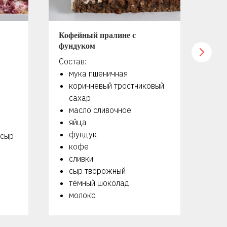
Кофейный пралине с
Мер
фундуком
оре
Состав:
Сос
мука пшеничная
я
коричневый тростниковый
с
сахар
г
масло сливочное
м
яйца
с
фундук
с
 сыр
кофе
м
сливки
сыр творожный
тёмный шоколад
молоко