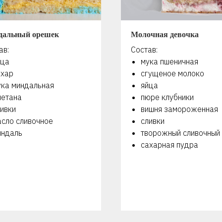
дальный орешек
Молочная девочка
ав:
Состав:
йца
мука пшеничная
ахар
сгущеное молоко
ука миндальная
яйца
метана
пюре клубники
ивки
вишня замороженная
асло сливочное
сливки
индаль
творожный сливочный
сахарная пудра