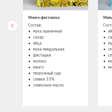
Манго-фисташка
Мин
Состав:
Сост
мука пшеничная
я
сахар
с
яйца
м
мука миндальная
с
фисташки
сл
молоко
м
манго
м
творожный сыр
сливки 33%
сливочное масло