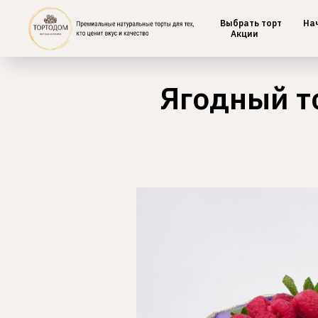
Выбрать торт
На
Главная
/
Ягодные
Акции
Ягодный т