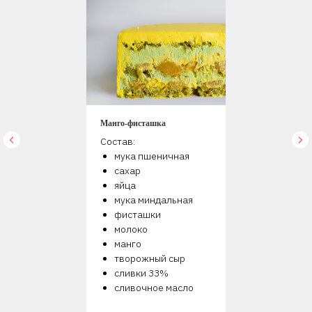
Манго-фисташка
Состав:
мука пшеничная
сахар
яйца
мука миндальная
фисташки
молоко
манго
творожный сыр
сливки 33%
сливочное масло