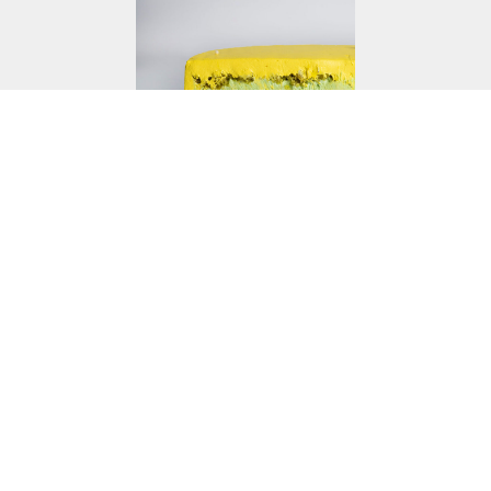
Манго-фисташка
Состав:
мука пшеничная
сахар
яйца
мука миндальная
фисташки
молоко
манго
творожный сыр
сливки 33%
сливочное масло