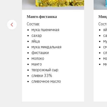
Манго-фисташка
Мин
Состав:
Сост
мука пшеничная
я
сахар
с
яйца
м
мука миндальная
с
фисташки
сл
молоко
м
манго
м
творожный сыр
сливки 33%
сливочное масло