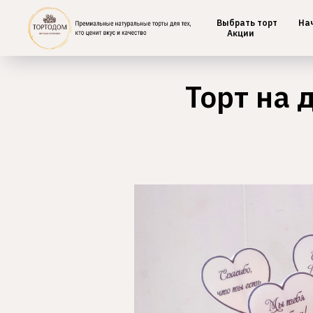
Выбрать торт
На
Главная
/
Ягодные
Акции
Торт на