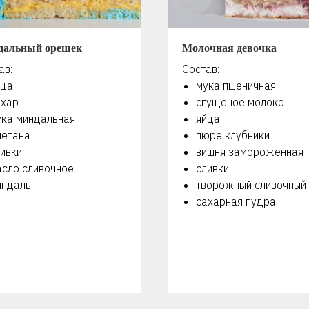
дальный орешек
Молочная девочка
ав:
Состав:
йца
мука пшеничная
ахар
сгущеное молоко
ука миндальная
яйца
метана
пюре клубники
ивки
вишня замороженная
асло сливочное
сливки
индаль
творожный сливочный
сахарная пудра