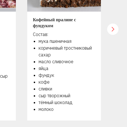
Кофейный пралине с
Мер
фундуком
оре
Состав:
Сос
мука пшеничная
я
коричневый тростниковый
с
сахар
г
масло сливочное
м
яйца
с
фундук
с
 сыр
кофе
м
сливки
сыр творожный
тёмный шоколад
молоко