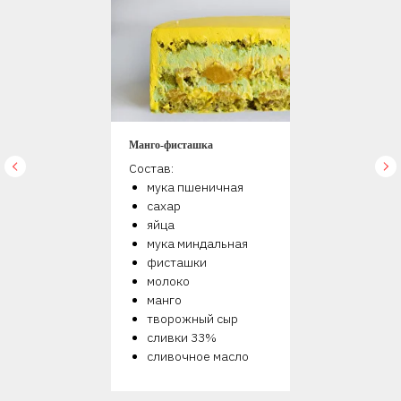
Манго-фисташка
Состав:
мука пшеничная
сахар
яйца
мука миндальная
фисташки
молоко
манго
творожный сыр
сливки 33%
сливочное масло