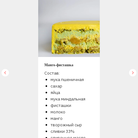
Манго-фисташка
Состав:
мука пшеничная
сахар
яйца
мука миндальная
фисташки
молоко
манго
творожный сыр
сливки 33%
сливочное масло