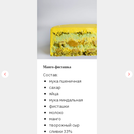
Манго-фисташка
Состав:
мука пшеничная
сахар
яйца
мука миндальная
фисташки
молоко
манго
творожный сыр
сливки 33%