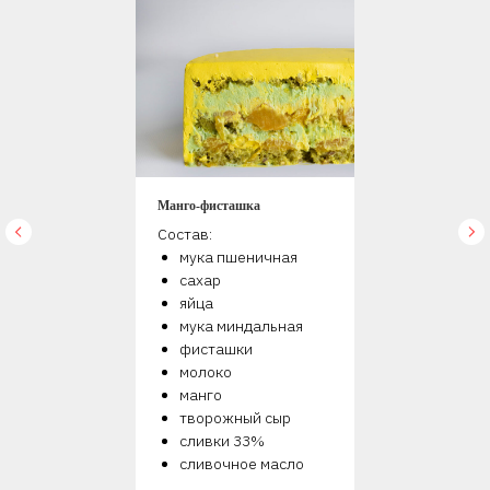
Манго-фисташка
Состав:
мука пшеничная
сахар
яйца
мука миндальная
фисташки
молоко
манго
творожный сыр
сливки 33%
сливочное масло