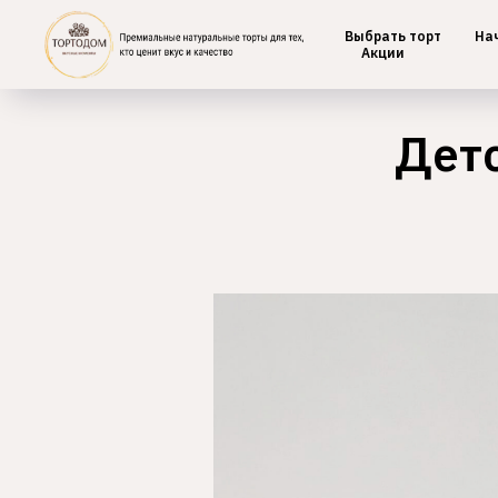
Выбрать торт
На
Главная
/
Детские
Акции
Дет