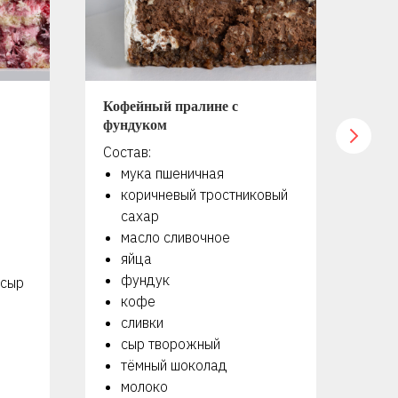
Кофейный пралине с
Мер
фундуком
оре
Состав:
Сос
мука пшеничная
я
коричневый тростниковый
с
сахар
г
масло сливочное
м
яйца
с
фундук
с
 сыр
кофе
м
сливки
сыр творожный
тёмный шоколад
молоко