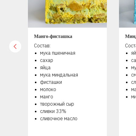
Манго-фисташка
Мин
Состав:
Сост
мука пшеничная
я
сахар
с
яйца
м
мука миндальная
с
фисташки
сл
молоко
м
манго
м
творожный сыр
сливки 33%
сливочное масло