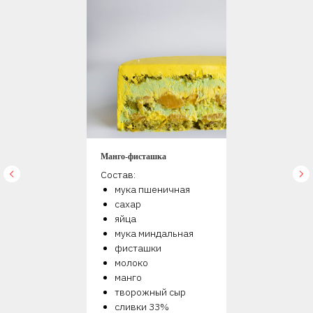
Манго-фисташка
Состав:
мука пшеничная
сахар
яйца
мука миндальная
фисташки
молоко
манго
творожный сыр
сливки 33%