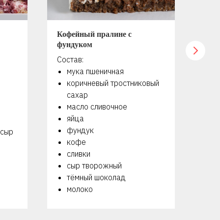
Кофейный пралине с
Мер
фундуком
оре
Состав:
Сос
мука пшеничная
я
коричневый тростниковый
с
сахар
г
масло сливочное
м
яйца
с
фундук
с
 сыр
кофе
м
сливки
сыр творожный
тёмный шоколад
молоко