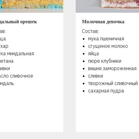
дальный орешек
Молочная девочка
ав:
Состав:
йца
мука пшеничная
ахар
сгущеное молоко
ука миндальная
яйца
метана
пюре клубники
ивки
вишня замороженная
асло сливочное
сливки
индаль
творожный сливочный
сахарная пудра