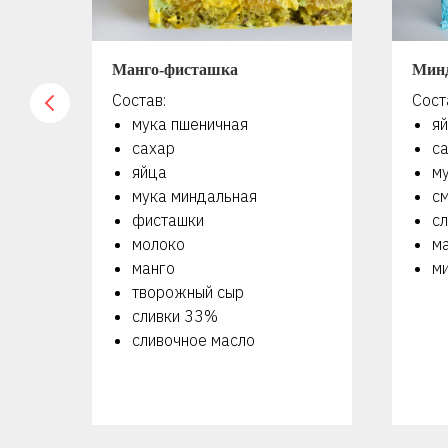
Манго-фисташка
Мин
Состав:
Сост
мука пшеничная
я
сахар
с
яйца
м
мука миндальная
с
фисташки
сл
молоко
м
манго
м
творожный сыр
сливки 33%
сливочное масло