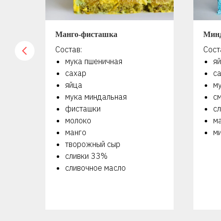
Манго-фисташка
Мин
Состав:
Сост
мука пшеничная
я
сахар
с
яйца
м
мука миндальная
с
фисташки
сл
молоко
м
манго
м
творожный сыр
сливки 33%
сливочное масло