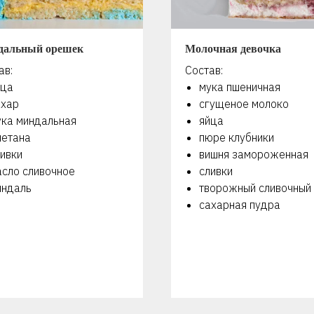
дальный орешек
Молочная девочка
ав:
Состав:
йца
мука пшеничная
ахар
сгущеное молоко
ука миндальная
яйца
метана
пюре клубники
ивки
вишня замороженная
асло сливочное
сливки
индаль
творожный сливочный
сахарная пудра