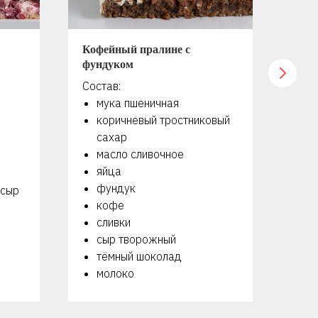
Кофейный пралине с
Мер
фундуком
оре
Состав:
Сос
мука пшеничная
я
коричневый тростниковый
с
сахар
г
масло сливочное
м
яйца
с
фундук
с
 сыр
кофе
м
сливки
сыр творожный
тёмный шоколад
молоко