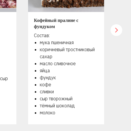
Кофейный пралине с
Мер
фундуком
оре
Состав:
Сос
мука пшеничная
я
коричневый тростниковый
с
сахар
г
масло сливочное
м
яйца
с
фундук
с
 сыр
кофе
м
сливки
сыр творожный
тёмный шоколад
молоко