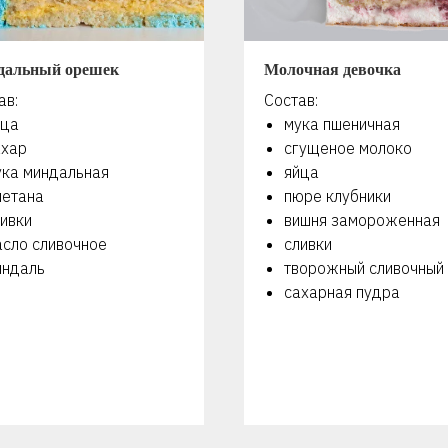
дальный орешек
Молочная девочка
ав:
Состав:
йца
мука пшеничная
ахар
сгущеное молоко
ука миндальная
яйца
метана
пюре клубники
ивки
вишня замороженная
асло сливочное
сливки
индаль
творожный сливочный
сахарная пудра