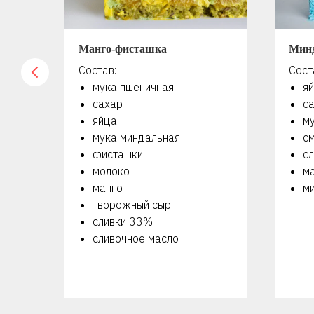
Манго-фисташка
Мин
Состав:
Сост
мука пшеничная
я
сахар
с
яйца
м
мука миндальная
с
фисташки
сл
молоко
м
манго
м
творожный сыр
сливки 33%
сливочное масло