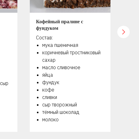
Кофейный пралине с
Мер
фундуком
оре
Состав:
Сос
мука пшеничная
я
коричневый тростниковый
с
сахар
г
масло сливочное
м
яйца
с
фундук
с
 сыр
кофе
м
сливки
сыр творожный
тёмный шоколад
молоко