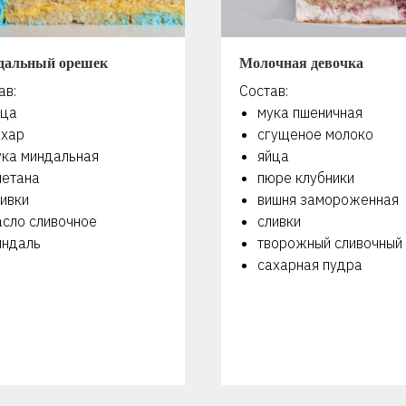
дальный орешек
Молочная девочка
ав:
Состав:
йца
мука пшеничная
ахар
сгущеное молоко
ука миндальная
яйца
метана
пюре клубники
ивки
вишня замороженная
асло сливочное
сливки
индаль
творожный сливочный
сахарная пудра