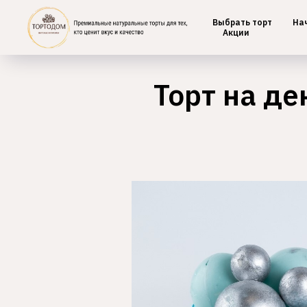
Выбрать торт
На
Главная
/
Детские
Акции
Торт на д