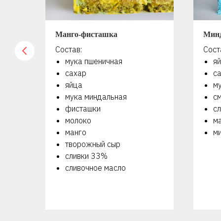
Манго-фисташка
Мин
Состав:
Сост
мука пшеничная
я
сахар
с
яйца
м
мука миндальная
с
фисташки
сл
молоко
м
манго
м
творожный сыр
сливки 33%
сливочное масло